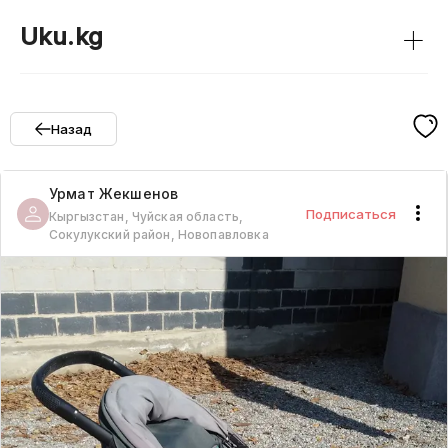
+
Uku.kg
Назад
Урмат
Жекшенов
Подписаться
Кыргызстан, Чуйская область,
Сокулукский район, Новопавловка