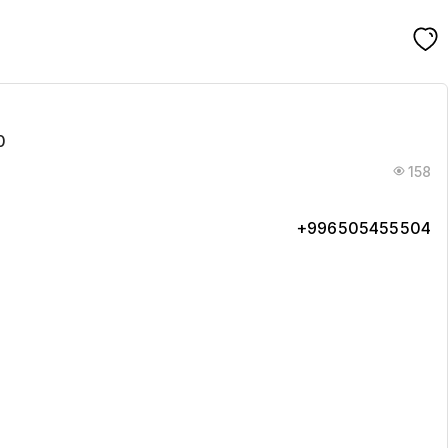
0
158
+996505455504