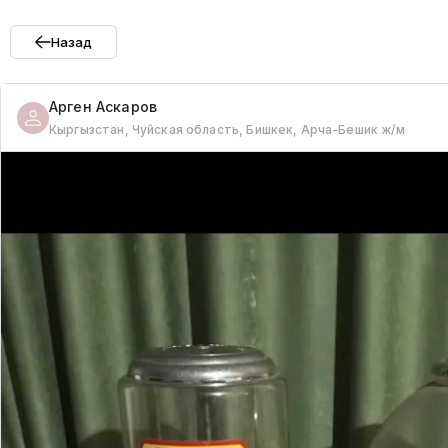
Назад
Арген
Аскаров
Кыргызстан, Чуйская область, Бишкек, Арча-Бешик ж/м