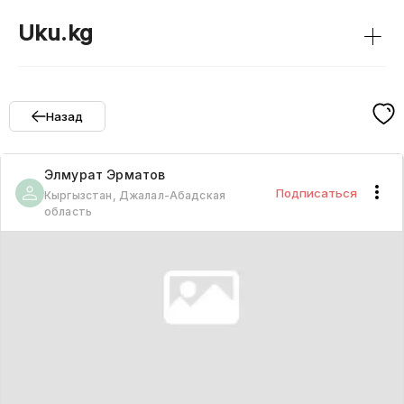
+
Uku.kg
Назад
Элмурат
Эрматов
Подписаться
Кыргызстан, Джалал-Абадская
область