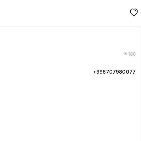
180
+996707980077