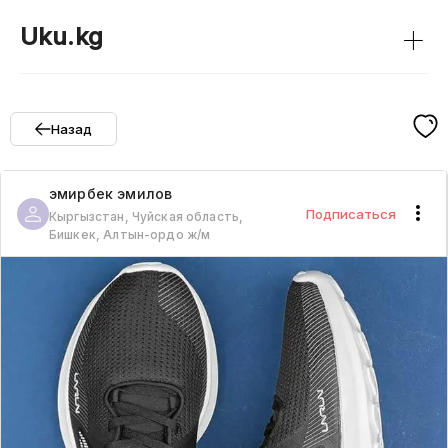
+
Uku.kg
Назад
эмирбек
эмилов
Подписаться
Кыргызстан, Чуйская область,
Бишкек, Алтын-ордо ж/м