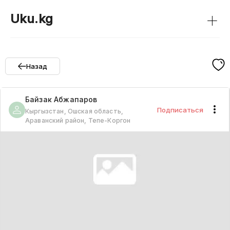
+
Uku.kg
Назад
Байзак
Абжапаров
Подписаться
Кыргызстан, Ошская область,
Араванский район, Тепе-Коргон