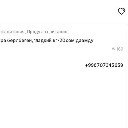
кты питания, Продукты питания
ра берлбеген,гладкий кг-20сом даамду
169
+996707345659