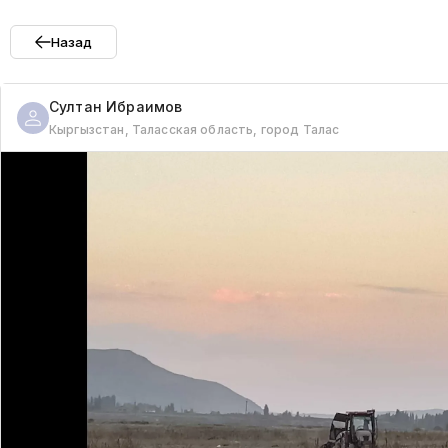
Назад
Султан
Ибраимов
Кыргызстан, Таласская область, город Талас