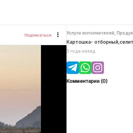
Услуги исполнителей, Проду
Подписаться
Картошка- отборный,селит
3 года назад
Комментарии (
0
)