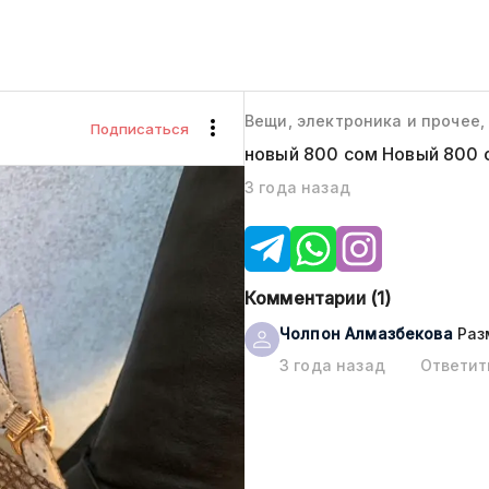
Вещи, электроника и прочее,
Подписаться
новый 800 сом Новый 800 
3 года назад
Комментарии (
1
)
Чолпон
Алмазбекова
Раз
3 года назад
Ответит