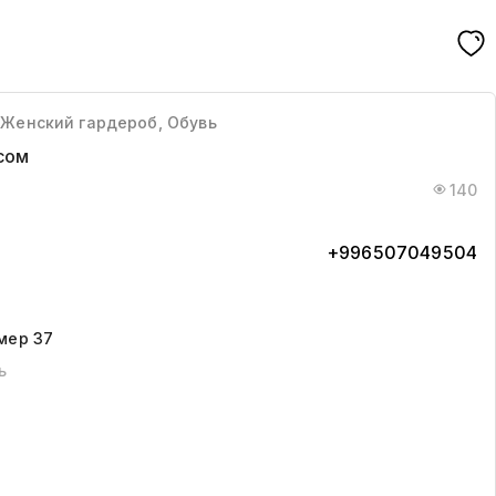
 Женский гардероб, Обувь
сом
140
+996507049504
мер 37
ь