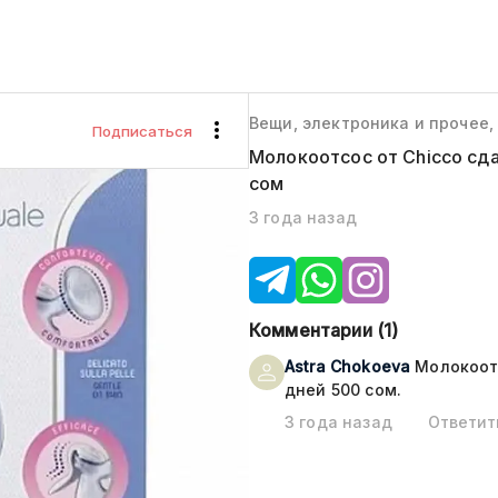
Вещи, электроника и прочее,
Подписаться
Молокоотсос от Chicco сда
сом
3 года назад
Комментарии (
1
)
Astra
Chokoeva
Молокоотс
дней 500 сом.
3 года назад
Ответит