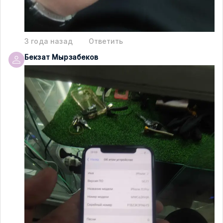
3 года назад
Ответить
Бекзат
Мырзабеков