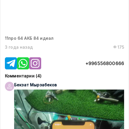
11про 64 АКБ 84 идеал
3 года назад
175
+996556800666
Комментарии (
4
)
Бекзат
Мырзабеков