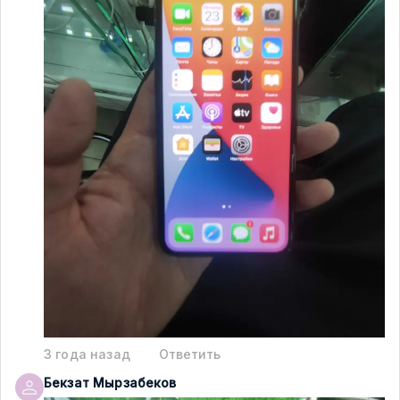
3 года назад
Ответить
Бекзат
Мырзабеков