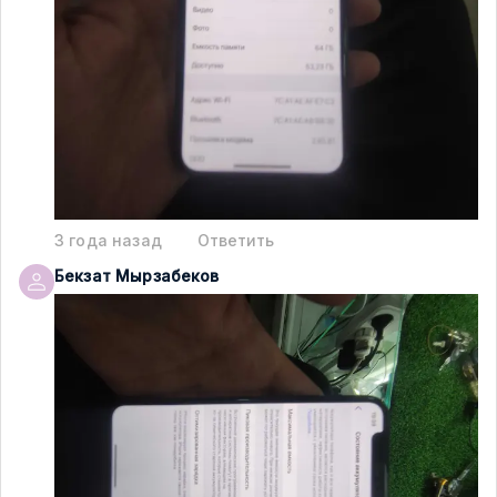
3 года назад
Ответить
Бекзат
Мырзабеков