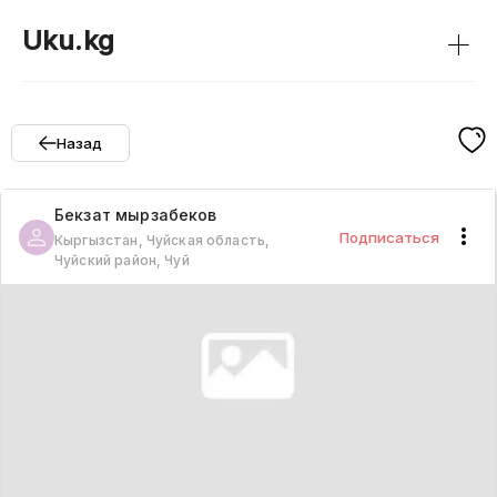
+
Uku.kg
Назад
Бекзат
мырзабеков
Подписаться
Кыргызстан, Чуйская область,
Чуйский район, Чуй