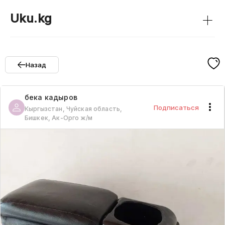
+
Uku.kg
Назад
бека
кадыров
Подписаться
Кыргызстан, Чуйская область,
Бишкек, Ак-Орго ж/м