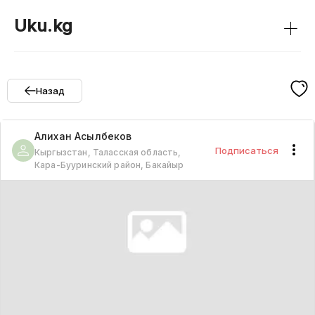
+
Uku.kg
Назад
Алихан
Асылбеков
Подписаться
Кыргызстан, Таласская область,
Кара-Бууринский район, Бакайыр