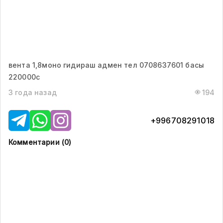
вента 1,8моно гидираш адмен тел 0708637601 басы
220000с
3 года назад
194
+996708291018
Комментарии (
0
)