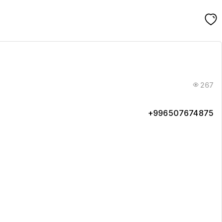
267
+996507674875