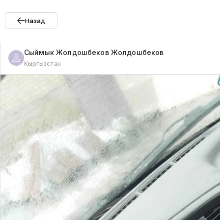
Назад
Сыймык Жолдошбеков
Жолдошбеков
Кыргызстан