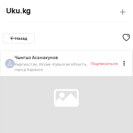
+
Uku.kg
Назад
Чынгыз
Асанакунов
Подписаться
Кыргызстан, Иссык-Кульская область,
город Каракол