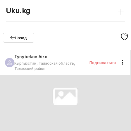
+
Uku.kg
Назад
Tynybekov
Aikol
Подписаться
Кыргызстан, Таласская область,
Таласский район