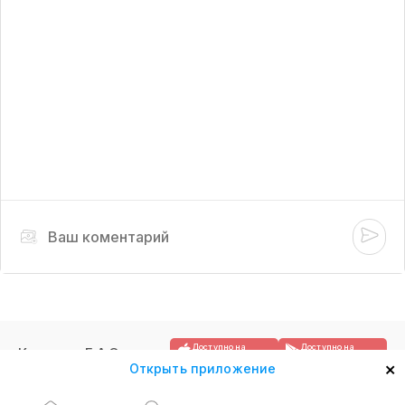
Доступно на
Доступно на
Контакты
F.A.Q.
App Store
Google Play
×
Открыть приложение