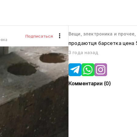
Вещи, электроника и прочее,
Подписаться
овка
продаютця барсетка цена 
3 года назад
Комментарии (
0
)