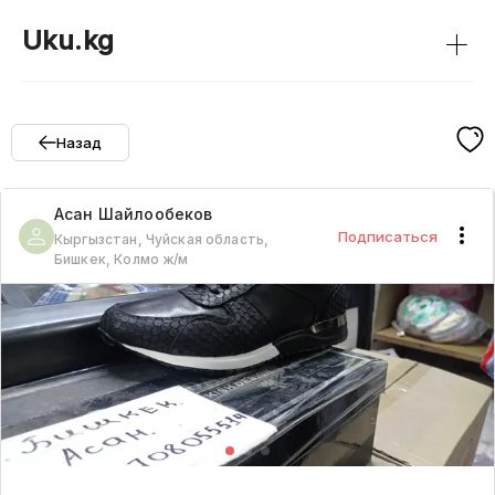
+
Uku.kg
Назад
Асан
Шайлообеков
Подписаться
Кыргызстан, Чуйская область,
Бишкек, Колмо ж/м