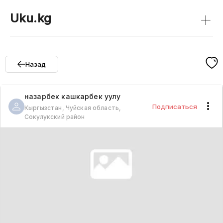
+
Uku.kg
Назад
назарбек
кашкарбек уулу
Подписаться
Кыргызстан, Чуйская область,
Сокулукский район