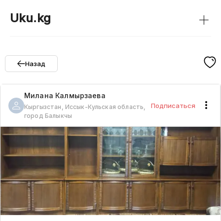
+
Uku.kg
Назад
Милана
Калмырзаева
Подписаться
Кыргызстан, Иссык-Кульская область,
город Балыкчы