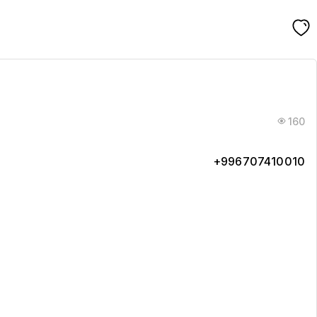
м
160
+996707410010