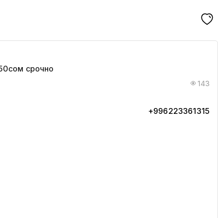
50сом срочно
143
+996223361315