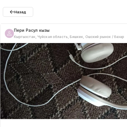
Назад
Пери
Расул кызы
Кыргызстан, Чуйская область, Бишкек, Ошский рынок / базар