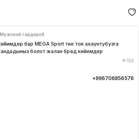
, Мужской гардероб
ийимдер бар MEGA Sport тик ток акаунтубузга
 тандадыныз болот жалан бред кийимдер
153
+996706856576