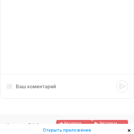
Доступно на
Доступно на
Контакты
F.A.Q.
App Store
Google Play
×
Открыть приложение