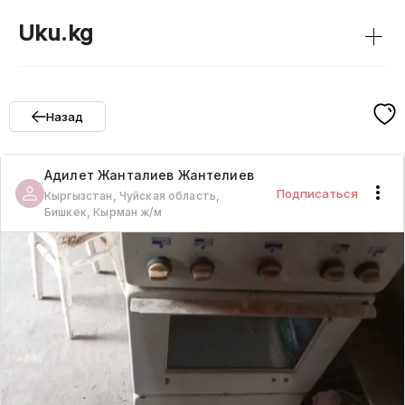
+
Uku.kg
Назад
Адилет Жанталиев
Жантелиев
Подписаться
Кыргызстан, Чуйская область,
Бишкек, Кырман ж/м