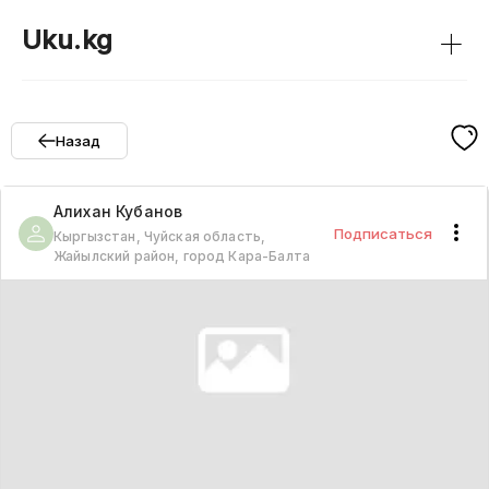
+
Uku.kg
Назад
Алихан
Кубанов
Подписаться
Кыргызстан, Чуйская область,
Жайылский район, город Кара-Балта