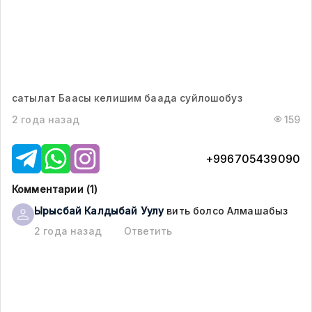
сатылат Баасы келишим баада суйлошобуз
2 года назад
159
+996705439090
Комментарии (
1
)
Ырысбай
Калдыбай Уулу
вить болсо Алмашабыз
2 года назад
Ответить