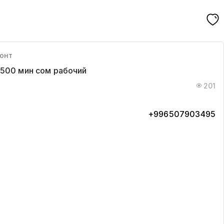
монт
4500 мин сом рабочий
201
+996507903495