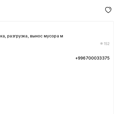
а, разгрузка, вынос мусора м
152
+996700033375