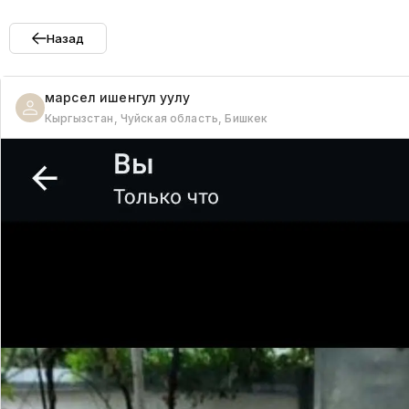
Назад
марсел
ишенгул уулу
Кыргызстан, Чуйская область, Бишкек