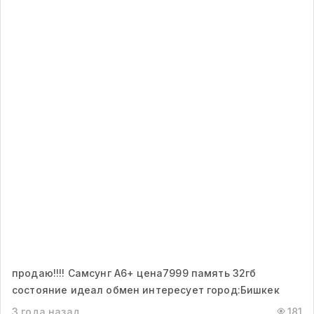
продаю!!!! Самсунг А6+ цена7999 память 32гб
состояние идеал обмен интересует город:Бишкек
3 года назад
181