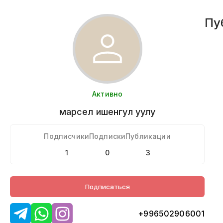
Пу
Активно
марсел
ишенгул уулу
Подписчики
Подписки
Публикации
1
0
3
Подписаться
+996502906001