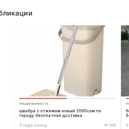
бликации
Недвижимость
Н
швабра с отжимом новый 2000сом по
б
городу бесплатная доставка
б
3 года назад
148
3