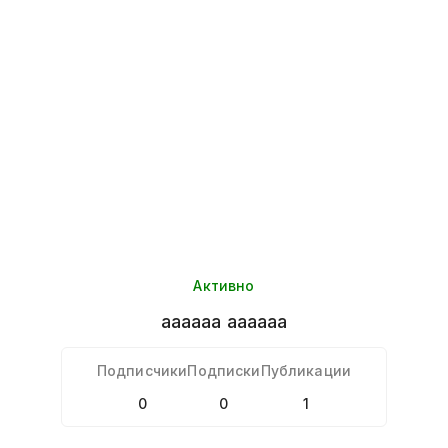
Активно
aaaaaa
aaaaaa
Подписчики
Подписки
Публикации
0
0
1