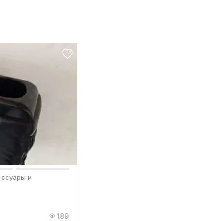
ессуары и
189