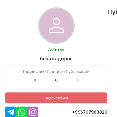
Пу
Активно
бека
кадыров
Подписчики
Подписки
Публикации
0
0
1
Подписаться
+996707963820