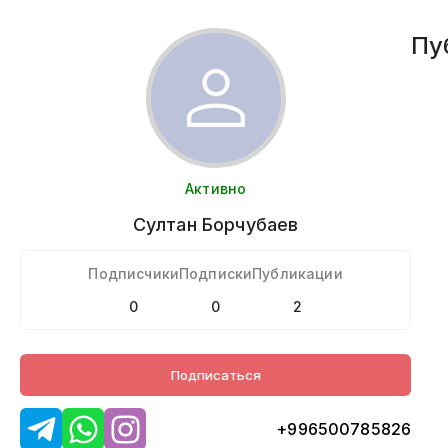
Пу
Активно
Султан
Борчубаев
Подписчики
Подписки
Публикации
0
0
2
Подписаться
+996500785826