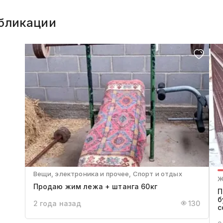
бликации
Вещи, электроника и прочее, Спорт и отдых
Ж
Продаю жим лежа + штанга 60кг
П
б
2 года назад
130
с