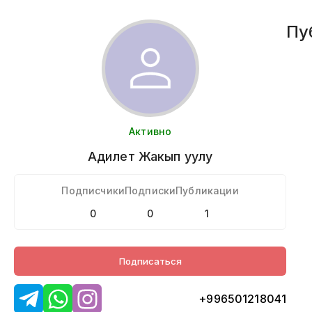
Пу
Активно
Адилет
Жакып уулу
Подписчики
Подписки
Публикации
0
0
1
Подписаться
+996501218041