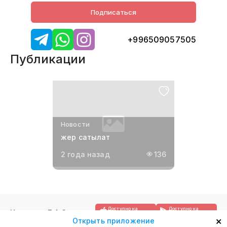
Подписаться
+996509057505
Публикации
Новости
жер сатылат
2 года назад
136
Доступно на
Доступно на
Контакты
F.A.Q.
App Store
Google Play
×
Открыть приложение