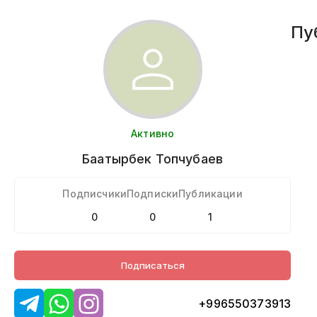
Пу
Активно
Баатырбек
Топчубаев
Подписчики
Подписки
Публикации
0
0
1
Подписаться
+996550373913