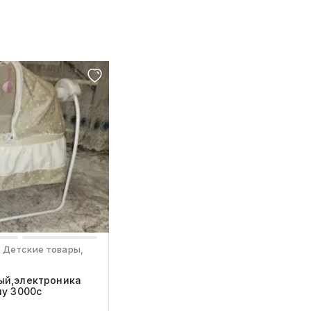
, Детские товары,
ый,электроника
шу 3000с